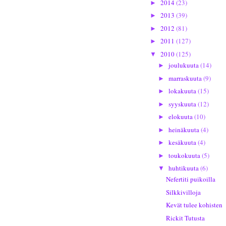
2014
(23)
►
2013
(39)
►
2012
(81)
►
2011
(127)
►
2010
(125)
▼
joulukuuta
(14)
►
marraskuuta
(9)
►
lokakuuta
(15)
►
syyskuuta
(12)
►
elokuuta
(10)
►
heinäkuuta
(4)
►
kesäkuuta
(4)
►
toukokuuta
(5)
►
huhtikuuta
(6)
▼
Nefertiti puikoilla
Silkkivilloja
Kevät tulee kohisten
Rickit Tutusta