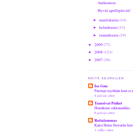
Anthemion
Hyvää aprillipäivää!
maaliskuuta
(14)
►
helmikuuta
(13)
►
tammikuuta
(19)
►
2009
(77)
►
2008
(123)
►
2007
(30)
►
NÄITÄ SEURAILEN
Iso Gnu
Parempi myöhään kuin ei m
4 päivää sitten
Tanssivat Puikot
Heinäkuun sukkalaatikko
6 päivää sitten
Raitalammas
Kaksi Helen Stewartin huiv
1 viikko sitten