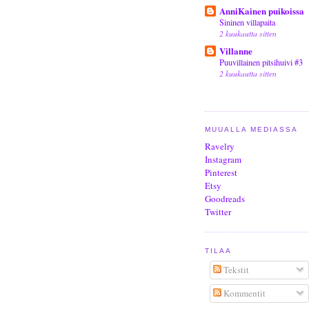
AnniKainen puikoissa
Sininen villapaita
2 kuukautta sitten
Villanne
Puuvillainen pitsihuivi #3
2 kuukautta sitten
MUUALLA MEDIASSA
Ravelry
Instagram
Pinterest
Etsy
Goodreads
Twitter
TILAA
Tekstit
Kommentit