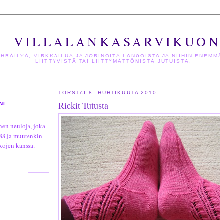
VILLALANKASARVIKUO
HRÄILYÄ, VIRKKAILUA JA JORINOITA LANGOISTA JA NIIHIN ENEM
LIITTYVISTÄ TAI LIITTYMÄTTÖMISTÄ JUTUISTA.
TORSTAI 8. HUHTIKUUTA 2010
Rickit Tutusta
NI
nen neuloja, joka
ää ja muutenkin
kojen kanssa.