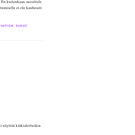
t. En kuitenkaan suosittele
tumiselle ei ole kauheasti
OVATION
,
SUKAT
,
i näyttää kärkialoituskin