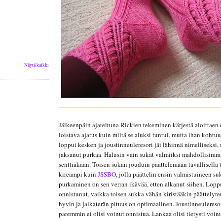
Näytä kaikki
Jälkeenpäin ajateltuna Rickien tekeminen kärjestä aloittaen e
loistava ajatus kuin miltä se aluksi tuntui, mutta ihan kohtuu
loppui kesken ja joustinneuleresori jäi lähinnä nimelliseksi, 
jaksanut purkaa. Halusin vain sukat valmiiksi mahdollisimm
senttiäkään. Toisen sukan jouduin päättelemään tavallisella t
kireämpi kuin
JSSBO
, jolla päättelin ensin valmistuineen su
purkaminen on sen verran ikävää, etten alkanut siihen. Lopp
onnistunut, vaikka toisen sukka vähän kiristääkin päättelyr
hyvin ja jalkaterän pituus on optimaalinen. Joustinneuleres
paremmin ei olisi voinut onnistua. Lankaa olisi tietysti voi