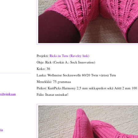
Projekti:
Ricks in Tutu (Ravelry link)
Ohje: Rick (Cookie A.: Sock Innovation)
Koko: 36
Lanka: Wollmeise Sockenwolle 80/20 Twin värissä Tutu
Menekkki: 75 grammaa
Puikot: KnitPicks Harmony 2,5 mm sukkapuikot sekä Addi 2 mm 100
illoinkaan
Fiilis: Ihanat unisukat!
ia