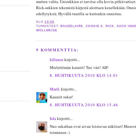
mutten valita. Unisukkien ei tarvitse olla kovin pitkävartise
Rick-sukkien tekemistä kärjestä aloittaen kenellekään. Onnis
edellytyksiä. Hyvällä tuurilla se kuitenkin onnistuu.
KLO
13:00
TUNNISTEET:
BAUDELAIRE
,
COOKIE A
,
RICK
,
SOCK INN
WOLLMEISE
9 KOMMENTTIA:
hillanen
kirjoitti...
Mielettömän kauniit! Tuo väri! AH!
8. HUHTIKUUTA 2010 KLO 14.01
MariL
kirjoitti...
Kauniit sukat!
8. HUHTIKUUTA 2010 KLO 15.46
Iida
kirjoitti...
Nuo sukathan ovat aivan loistavan näköiset! Hienost
toimineen :)