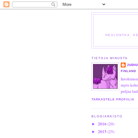
NEULONTAA, KE
TIETOJA MINUSTA
JUDIU
FINLAND
Intohimoi
myös kehr
puljaa lan
TARKASTELE PROFIILIA
BLOGIARKISTO
2016
(20)
►
2015
(25)
►