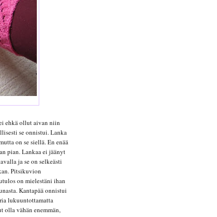
i ehkä ollut aivan niin
llisesti se onnistui. Lanka
mutta on se siellä. En enää
an pian. Lankaa ei jäänyt
avalla ja se on selkeästi
kan. Pitsikuvion
utulos on mielestäni ihan
eunasta. Kantapää onnistui
oria lukuuntottamatta
nut olla vähän enemmän,