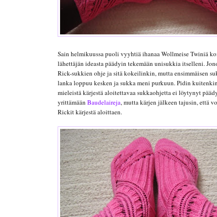
Sain helmikuussa puoli vyyhtiä ihanaa Wollmeise Twiniä kom
lähettäjän ideasta päädyin tekemään unisukkia itselleni. Jo
Rick-sukkien ohje ja sitä kokeilinkin, mutta ensimmäisen suka
lanka loppuu kesken ja sukka meni purkuun. Pidin kuitenkin
mieleistä kärjestä aloitettavaa sukkaohjetta ei löytynyt pääd
yrittämään
Baudelaireja
, mutta kärjen jälkeen tajusin, että 
Rickit kärjestä aloittaen.