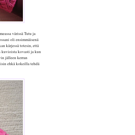
eassa värissä Tutu ja
nossani oli ensimmäisenä
n kärjessä totesin, että
 kuvioista kovasti ja kun
yin jälleen kerran
voisin ehkä kokeilla tehdä